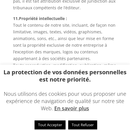
pas, il est fait attribution exclusive de juridiction aux
tribunaux compétents de l’éditeur.
11.Propriété intellectuelle :
Tout le contenu de notre site, incluant, de façon non
limitative, images, textes, vidéos, graphismes,
animations, sons, etc., ainsi que leur mise en forme
sont la propriété exclusive de notre entreprise à
l’exception des marques, logos ou contenus
appartenant à des sociétés partenaires.
Toute reproduction, modification, publication, même
La protection de vos données personnelles
partielle est strictement interdite sans notre accord.
est notre priorité.
© 2022 – Une réalisation
EDConcept24.fr
–
Mentions
légales
, Conditions générales de vente
Nous utilisons des cookies pour vous proposer une
expérience de navigation de qualité sur notre site
Web.
En savoir plus
Tout Accepter
Tout Refuser
© 2023 - Une réalisation
EDConcept24.fr
-
Mentions