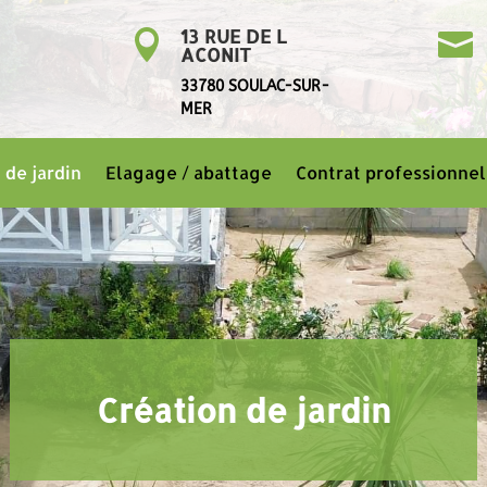
13 RUE DE L


ACONIT
33780 SOULAC-SUR-
MER
 de jardin
Elagage / abattage
Contrat professionnel
Création de jardin