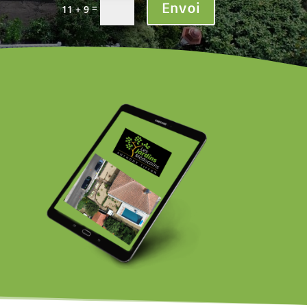
Envoi
=
11 + 9