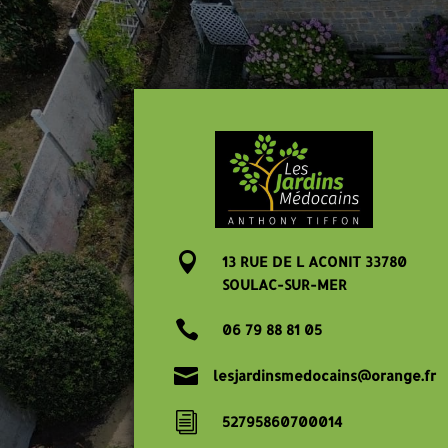

13 RUE DE L ACONIT 33780
SOULAC-SUR-MER

06 79 88 81 05

lesjardinsmedocains@orange.fr
i
52795860700014